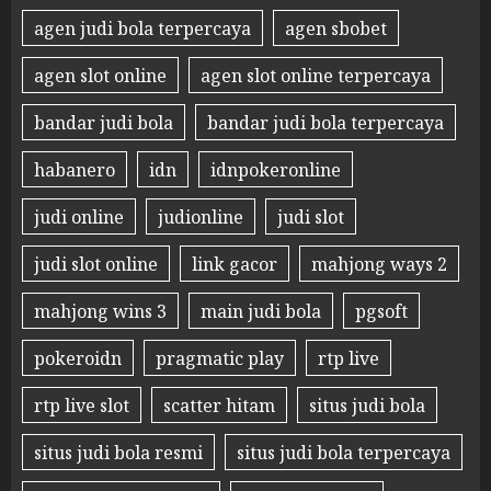
agen judi bola terpercaya
agen sbobet
agen slot online
agen slot online terpercaya
bandar judi bola
bandar judi bola terpercaya
habanero
idn
idnpokeronline
judi online
judionline
judi slot
judi slot online
link gacor
mahjong ways 2
mahjong wins 3
main judi bola
pgsoft
pokeroidn
pragmatic play
rtp live
rtp live slot
scatter hitam
situs judi bola
situs judi bola resmi
situs judi bola terpercaya