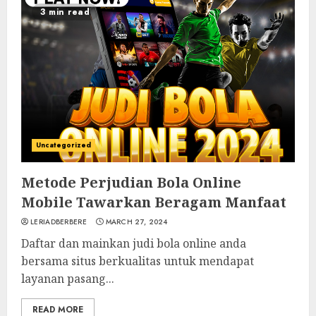
3 min read
Uncategorized
Metode Perjudian Bola Online
Mobile Tawarkan Beragam Manfaat
LERIADBERBERE
MARCH 27, 2024
Daftar dan mainkan judi bola online anda
bersama situs berkualitas untuk mendapat
layanan pasang...
READ MORE