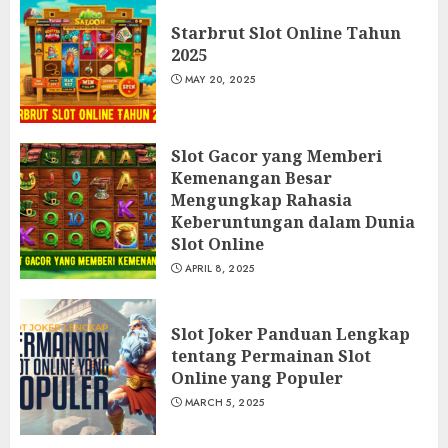
Starbrut Slot Online Tahun
2025
MAY 20, 2025
Slot Gacor yang Memberi
Kemenangan Besar
Mengungkap Rahasia
Keberuntungan dalam Dunia
Slot Online
APRIL 8, 2025
Slot Joker Panduan Lengkap
tentang Permainan Slot
Online yang Populer
MARCH 5, 2025