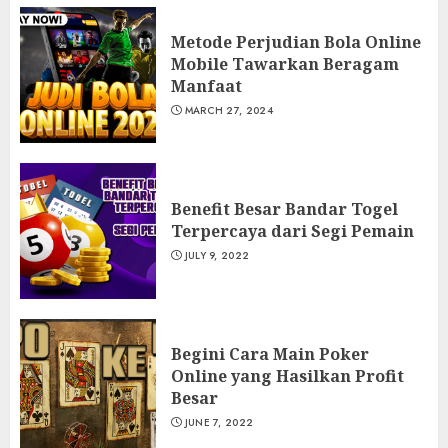
Metode Perjudian Bola Online
Mobile Tawarkan Beragam
Manfaat
MARCH 27, 2024
Benefit Besar Bandar Togel
Terpercaya dari Segi Pemain
JULY 9, 2022
Begini Cara Main Poker
Online yang Hasilkan Profit
Besar
JUNE 7, 2022