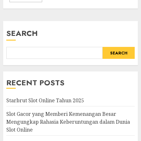
SEARCH
SEARCH
RECENT POSTS
Starbrut Slot Online Tahun 2025
Slot Gacor yang Memberi Kemenangan Besar
Mengungkap Rahasia Keberuntungan dalam Dunia
Slot Online