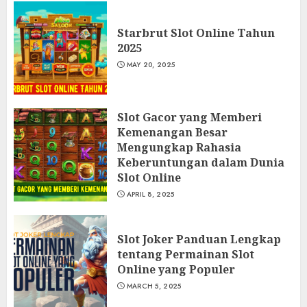
Starbrut Slot Online Tahun
2025
MAY 20, 2025
Slot Gacor yang Memberi
Kemenangan Besar
Mengungkap Rahasia
Keberuntungan dalam Dunia
Slot Online
APRIL 8, 2025
Slot Joker Panduan Lengkap
tentang Permainan Slot
Online yang Populer
MARCH 5, 2025