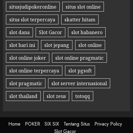
situsjudipokeronline
situs slot online
situs slot terpercaya
skatter hitam
slot dana
Slot Gacor
slot habanero
slot hari ini
slot jepang
slot online
slot online joker
slot online pragmatic
slot online terpercaya
slot pgsoft
slot pragmatic
slot server internasional
slot thailand
slot zeus
totoqq
Home
POKER
SIX SIX
Tentang Situs
Privacy Policy
Slot Gacor