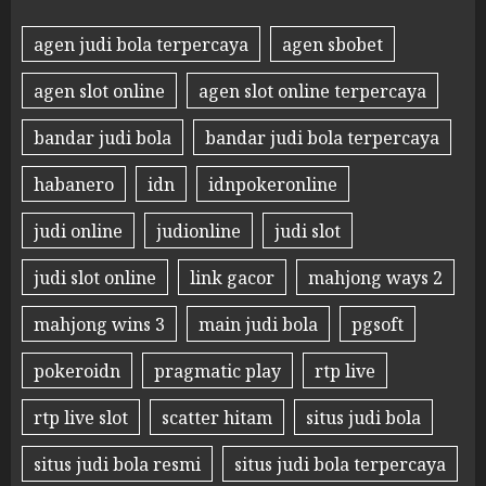
agen judi bola terpercaya
agen sbobet
agen slot online
agen slot online terpercaya
bandar judi bola
bandar judi bola terpercaya
habanero
idn
idnpokeronline
judi online
judionline
judi slot
judi slot online
link gacor
mahjong ways 2
mahjong wins 3
main judi bola
pgsoft
pokeroidn
pragmatic play
rtp live
rtp live slot
scatter hitam
situs judi bola
situs judi bola resmi
situs judi bola terpercaya