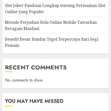
Slot Joker Panduan Lengkap tentang Permainan Slot
Online yang Populer
Metode Perjudian Bola Online Mobile Tawarkan
Beragam Manfaat
Benefit Besar Bandar Togel Terpercaya dari Segi
Pemain
RECENT COMMENTS
No comments to show.
YOU MAY HAVE MISSED