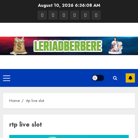
Skip
August 10, 2026
6:36:08 AM
to
Home
POKER
SIX
Tentang
Privacy
Slot
content
SIX
Situs
Policy
Gacor
Primary
Menu
Home
rtp live slot
rtp live slot