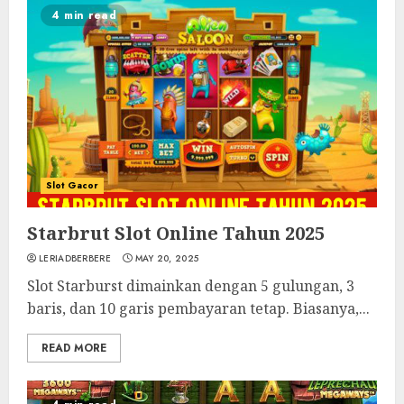
4 min read
Slot Gacor
Starbrut Slot Online Tahun 2025
LERIADBERBERE
MAY 20, 2025
Slot Starburst dimainkan dengan 5 gulungan, 3
baris, dan 10 garis pembayaran tetap. Biasanya,...
READ MORE