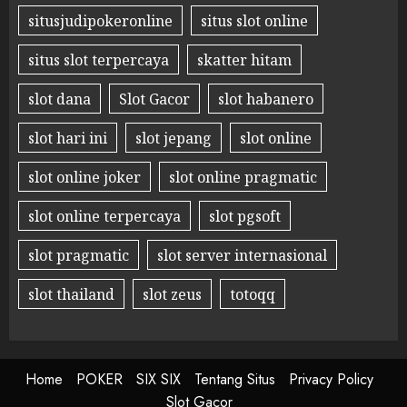
situsjudipokeronline
situs slot online
situs slot terpercaya
skatter hitam
slot dana
Slot Gacor
slot habanero
slot hari ini
slot jepang
slot online
slot online joker
slot online pragmatic
slot online terpercaya
slot pgsoft
slot pragmatic
slot server internasional
slot thailand
slot zeus
totoqq
Home
POKER
SIX SIX
Tentang Situs
Privacy Policy
Slot Gacor