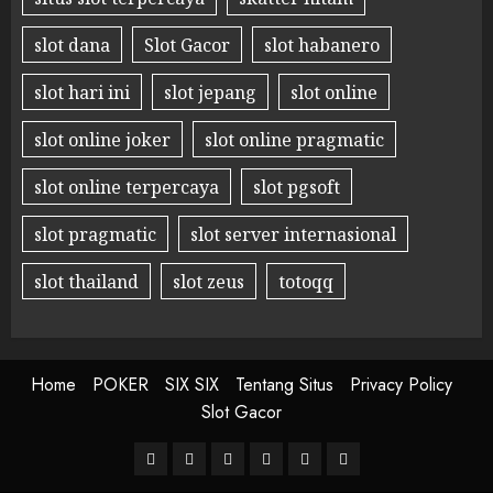
slot dana
Slot Gacor
slot habanero
slot hari ini
slot jepang
slot online
slot online joker
slot online pragmatic
slot online terpercaya
slot pgsoft
slot pragmatic
slot server internasional
slot thailand
slot zeus
totoqq
Home
POKER
SIX SIX
Tentang Situs
Privacy Policy
Slot Gacor
Home
POKER
SIX
Tentang
Privacy
Slot
SIX
Situs
Policy
Gacor