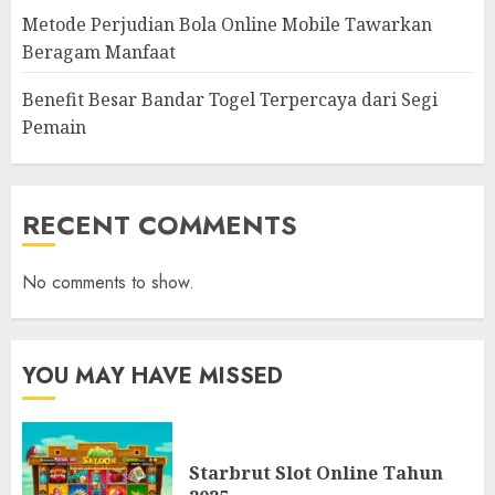
Metode Perjudian Bola Online Mobile Tawarkan
Beragam Manfaat
Benefit Besar Bandar Togel Terpercaya dari Segi
Pemain
RECENT COMMENTS
No comments to show.
YOU MAY HAVE MISSED
Starbrut Slot Online Tahun