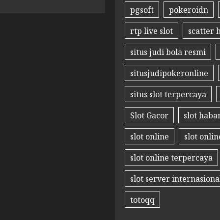
pgsoft
pokeroidn
rtp live slot
scatter 
situs judi bola resmi
situsjudipokeronline
situs slot terpercaya
Slot Gacor
slot haba
slot online
slot onlin
slot online terpercaya
slot server internasiona
totoqq