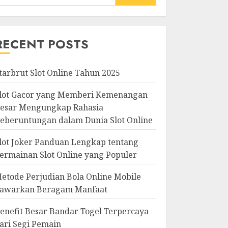
RECENT POSTS
tarbrut Slot Online Tahun 2025
lot Gacor yang Memberi Kemenangan
esar Mengungkap Rahasia
eberuntungan dalam Dunia Slot Online
lot Joker Panduan Lengkap tentang
ermainan Slot Online yang Populer
etode Perjudian Bola Online Mobile
awarkan Beragam Manfaat
enefit Besar Bandar Togel Terpercaya
ari Segi Pemain