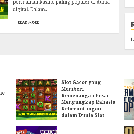
permainan kasino paling populer di dunia
digital. Dalam...
READ MORE
N
Slot Gacor yang
Memberi
ne
Kemenangan Besar
Mengungkap Rahasia
Keberuntungan
dalam Dunia Slot
Online
APRIL 8, 2025