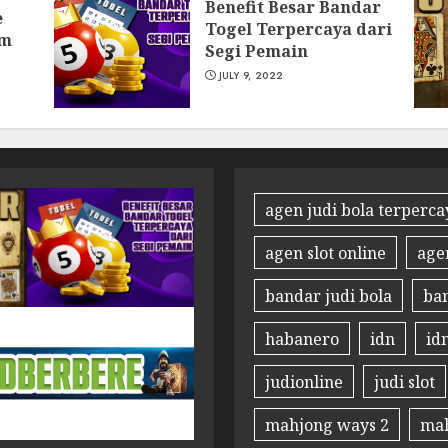
Benefit Besar Bandar
e
Togel Terpercaya dari
am
Segi Pemain
JULY 9, 2022
agen judi bola terperca
agen slot online
age
bandar judi bola
ban
habanero
idn
id
judionline
judi slot
mahjong ways 2
mah