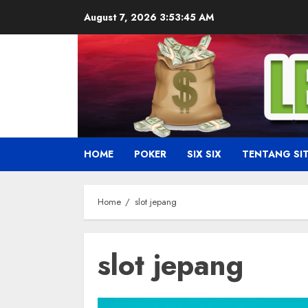
Skip
August 7, 2026
3:53:45 AM
to
content
HOME
POKER
SIX SIX
TENTANG SI
Home
slot jepang
slot jepang