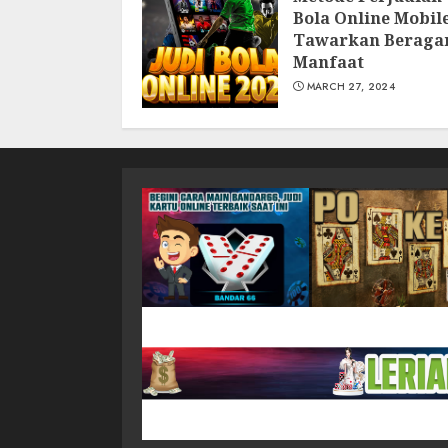
Bola Online Mobil
Tawarkan Berag
Manfaat
MARCH 27, 2024