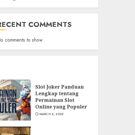
RECENT COMMENTS
o comments to show.
Slot Joker Panduan
Lengkap tentang
Permainan Slot
Online yang Populer
MARCH 5, 2025