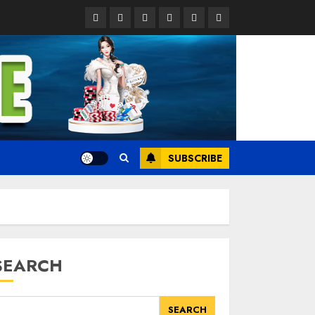
Home
POKER
SIX
Tentang
Privacy
Slot
SIX
Situs
Policy
Gacor
SUBSCRIBE
SEARCH
SEARCH