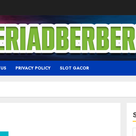
TUS
PRIVACY POLICY
SLOT GACOR