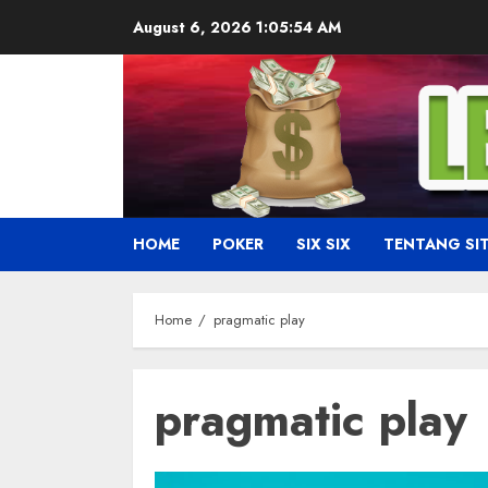
Skip
August 6, 2026
1:05:55 AM
to
content
HOME
POKER
SIX SIX
TENTANG SI
Home
pragmatic play
pragmatic play