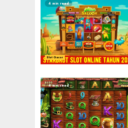
4 min read
Slot Gacor
4 min read